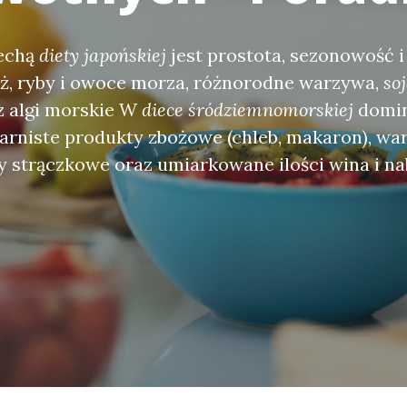
echą
diety japońskiej
jest prostota, sezonowość i
ż, ryby i owoce morza, różnorodne warzywa,
so
az algi morskie W
diece śródziemnomorskiej
domin
iarniste produkty zbożowe (chleb, makaron), wa
ny strączkowe oraz umiarkowane ilości wina i na