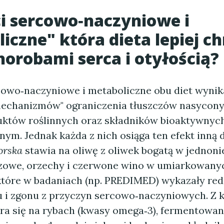
i sercowo‑naczyniowe i
iczne" która dieta lepiej ch
horobami serca i otyłością?
cowo‑naczyniowe i metaboliczne obu diet wynik
echanizmów" ograniczenia tłuszczów nasycony
uktów roślinnych oraz składników bioaktywnych
ym. Jednak każda z nich osiąga ten efekt inną 
orska
stawia na oliwę z oliwek bogatą w jednon
zowe, orzechy i czerwone wino w umiarkowanyc
które w badaniach (np. PREDIMED) wykazały red
u i zgonu z przyczyn sercowo‑naczyniowych. Z 
ra się na rybach (kwasy omega‑3), fermentowa