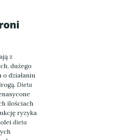
roni
ają z
ch, dużego
 o działaniu
drogą.
Dieta
ienasycone
h ilościach
ukcję ryzyka
kolei
dieta
nych