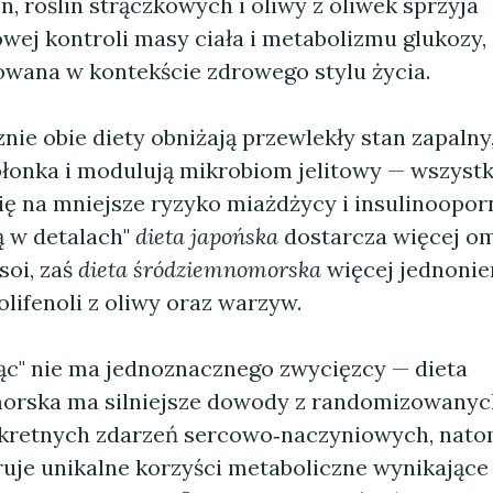
n, roślin strączkowych i oliwy z oliwek sprzyja
wej kontroli masy ciała i metabolizmu glukozy,
sowana w kontekście zdrowego stylu życia.
ie obie diety obniżają przewlekły stan zapalny
błonka i modulują mikrobiom jelitowy — wszystki
ię na mniejsze ryzyko miażdżycy i insulinoopor
ą w detalach"
dieta japońska
dostarcza więcej om
soi, zaś
dieta śródziemnomorska
więcej jednoni
olifenoli z oliwy oraz warzyw.
" nie ma jednoznacznego zwycięzcy — dieta
orska ma silniejsze dowody z randomizowanyc
kretnych zdarzeń sercowo‑naczyniowych, natom
uje unikalne korzyści metaboliczne wynikające 