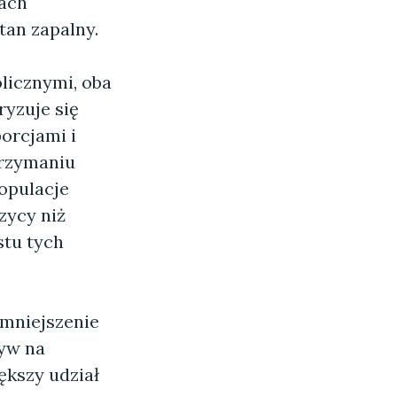
kach
tan zapalny.
olicznymi, oba
ryzuje się
orcjami i
trzymaniu
populacje
zycy niż
stu tych
mniejszenie
yw na
ększy udział