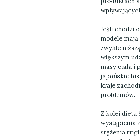
produktach s
wpływających 
Jeśli chodzi 
modele mają s
zwykle niższ
większym udz
masy ciała i
japońskie his
kraje zachod
problemów.
Z kolei diet
wystąpienia 
stężenia trig