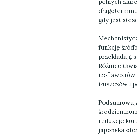
pełnych ziare
długotermino
gdy jest sto
Mechanistyczn
funkcję śród
przekładają s
Różnice tkwi
izoflawonów 
tłuszczów i p
Podsumowując
śródziemnom
redukcję kon
japońska ofer