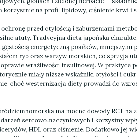
ojowych, glonach i zielonej herbacie — składni
korzystnie na profil lipidowy, ciśnienie krwi i s
o ochronę przed otyłością i zaburzeniami metab
ilne atuty. Tradycyjna dieta japońska charakte
ą gęstością energetyczną posiłków, mniejszymi p
iałem ryb oraz warzyw morskich, co sprzyja u
 poprawie wrażliwości insulinowej. W praktyce 
torycznie miały niższe wskaźniki otyłości i cukr
nie, choć westernizacja diety prowadzi do wzro
a śródziemnomorska ma mocne dowody RCT na z
zdarzeń sercowo‑naczyniowych i korzystny wpł
licerydów, HDL oraz ciśnienie. Dodatkowo jej wi