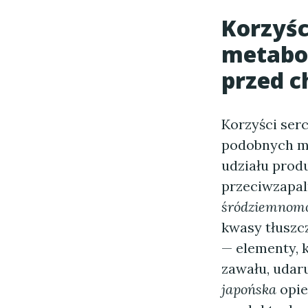
Korzyśc
metabol
przed c
Korzyści ser
podobnych m
udziału prod
przeciwzapaln
śródziemnom
kwasy tłuszc
— elementy, 
zawału, udar
japońska
opie