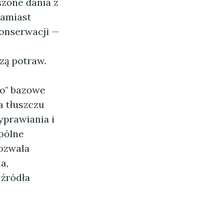
szone dania z
zamiast
konserwacji —
zą potraw.
to" bazowe
a tłuszczu
zyprawiania i
spólne
pozwala
a,
 źródła