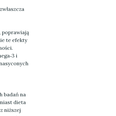
 zwłaszcza
, poprawiają
e te efekty
ności.
ega‑3 i
enasyconych
h badań na
iast dieta
z niższej