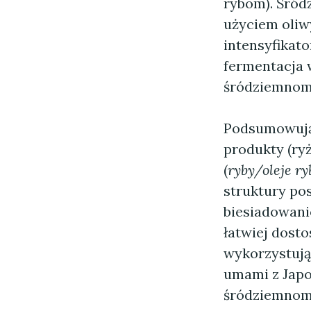
rybom). Śród
użyciem oliwy
intensyfikato
fermentacja 
śródziemnomo
Podsumowując
produkty (ryż
(
ryby/oleje r
struktury pos
biesiadowani
łatwiej dosto
wykorzystują
umami z Japon
śródziemnomo