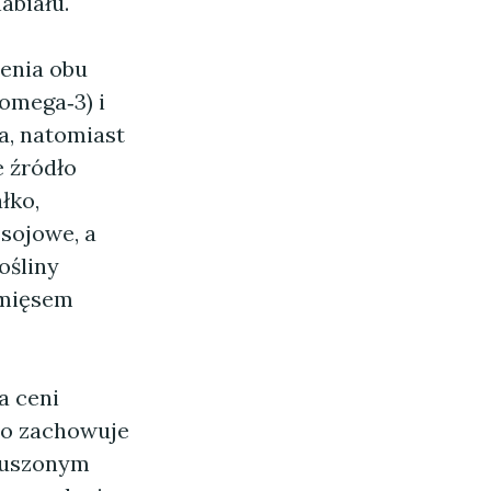
abiału.
ienia obu
 omega‑3) i
a, natomiast
 źródło
łko,
 sojowe, a
ośliny
 mięsem
a ceni
 co zachowuje
 suszonym