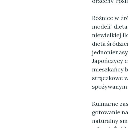
orzechy, rośl
Różnice w źró
modeli" dieta
niewielkiej i
dieta śródzi
jednonienasy
Japończycy c
mieszkańcy b
strączkowe 
spożywanym r
Kulinarne zas
gotowanie na 
naturalny sm