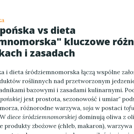
ka
apońska vs dieta
emnomorska" kluczowe różn
kach i zasadach
ka i dieta śródziemnomorska łączą wspólne zało
duktów roślinnych nad przetworzonym jedzeni
kładnikami bazowymi i zasadami kulinarnymi. P
apońskiej
jest prostota, sezonowość i umiar" pods
 morza, różnorodne warzywa,
soja
w postaci
tof
. W
diece śródziemnomorskiej
dominują oliwa z ol
te produkty zbożowe (chleb, makaron), warzywa 