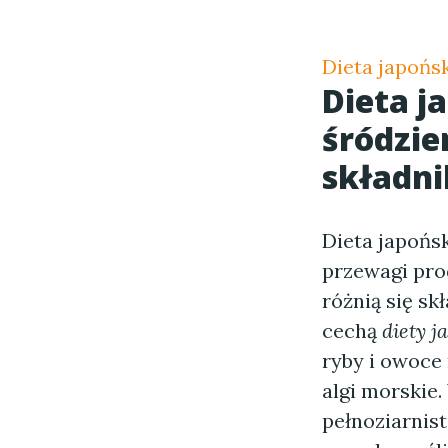
Dieta japońs
Dieta j
śródzi
składni
Dieta japońs
przewagi pro
różnią się s
cechą
diety j
ryby i owoce
algi morskie
pełnoziarnis