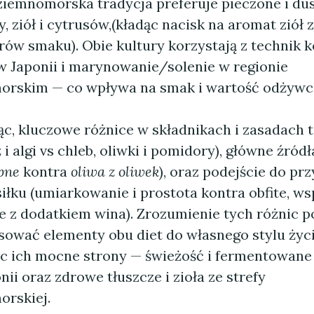
ziemnomorska tradycja preferuje pieczone i du
, ziół i cytrusów,(kładąc nacisk na aromat ziół 
rów smaku). Obie kultury korzystają z technik 
w Japonii i marynowanie/solenie w regionie
rskim — co wpływa na smak i wartość odżywc
, kluczowe różnice w składnikach i zasadach 
 i algi vs chleb, oliwki i pomidory), główne źródł
ybne
kontra
oliwa z oliwek
), oraz podejście do pr
iłku (umiarkowanie i prostota kontra obfite, w
e z dodatkiem wina). Zrozumienie tych różnic 
sować elementy obu diet do własnego stylu życi
c ich mocne strony — świeżość i fermentowane
ii oraz zdrowe tłuszcze i zioła ze strefy
rskiej.