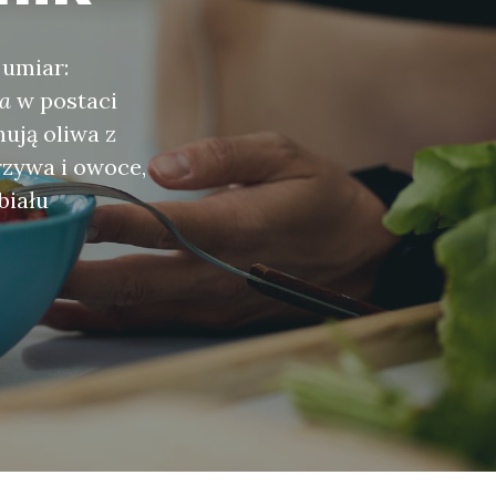
 umiar:
ja
w postaci
ują oliwa z
rzywa i owoce,
biału