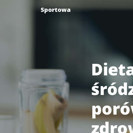
Sportowa
Diet
śród
poró
zdro