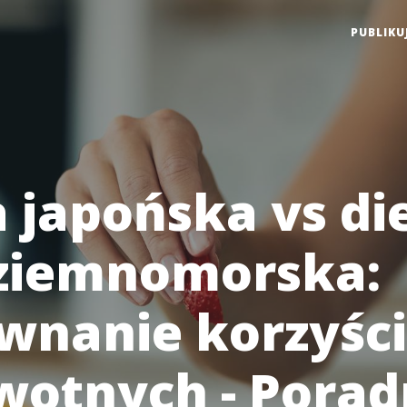
PUBLIKU
a japońska vs di
ziemnomorska:
wnanie korzyści
wotnych - Porad