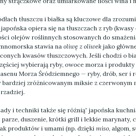
iny strączkowe oraz umiarkowane ilości wina i n
dłach tłuszczu i białka są kluczowe dla zrozum
 japońska opiera się na tłuszczach z ryb (kwasy
lości olejów roślinnych stosowanych do smażeni
emnomorska stawia na
oliwę z oliwek
jako główne
conych kwasów tłuszczowych. Jeśli chodzi o bia
zęściej wybierają ryby, owoce morza i produkty
asenu Morza Śródziemnego — ryby, drób, ser i r
w bardziej zróżnicowanym miksie z czerwonym
zadziej.
ady i techniki także się różnią" japońska kuchni
parze, duszenie, krótki grill i lekkie marynaty,
ak produktów i umami (np. dzięki
miso
, algom,