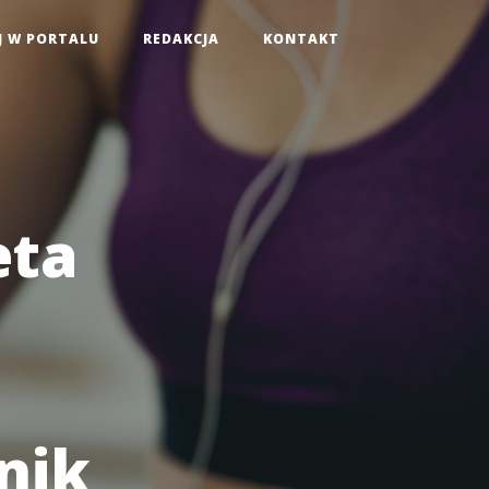
J W PORTALU
REDAKCJA
KONTAKT
eta
nik