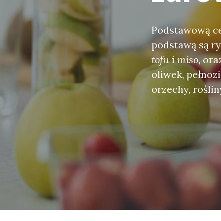
Podstawową c
podstawą są ry
tofu
i
miso
, or
oliwek, pełnoz
orzechy, rośli