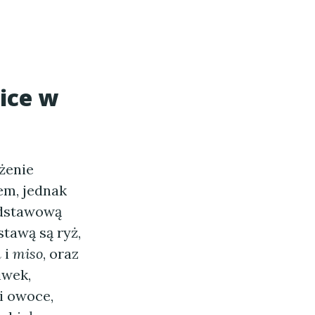
ice w
żenie
em, jednak
odstawową
tawą są ryż,
u
i
miso
, oraz
iwek,
i owoce,