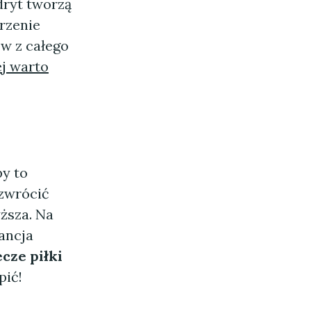
dryt tworzą
rzenie
ów z całego
ej warto
py to
 zwrócić
ższa. Na
ancja
cze piłki
pić!