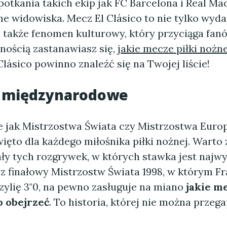
otkania takich ekip jak FC Barcelona i Real Ma
e widowiska. Mecz El Clásico to nie tylko wyda
e także fenomen kulturowy, który przyciąga fan
nością zastanawiasz się,
jakie mecze piłki nożn
 Clásico powinno znaleźć się na Twojej liście!
e międzynarodowe
ie jak Mistrzostwa Świata czy Mistrzostwa Euro
ięto dla każdego miłośnika piłki nożnej. Warto
ały tych rozgrywek, w których stawka jest najwy
z finałowy Mistrzostw Świata 1998, w którym Fr
zylię 3"0, na pewno zasługuje na miano
jakie me
o obejrzeć
. To historia, której nie można przega