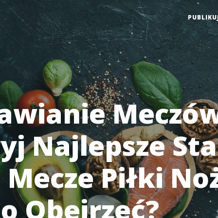
PUBLIKU
awianie Meczów
yj Najlepsze Sta
e Mecze Piłki No
o Obejrzeć?