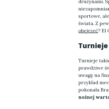
drużynami. Sp
niezapomnian
sportowe, al
świata. Z pew
obejrzeć
? El
Turniej
Turnieje tak
prawdziwe św
uwagę na fin
przykład mec
pokonała Bra
nożnej wart