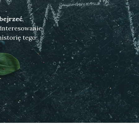
obejrzeć
,
ainteresowanie
istorię tego