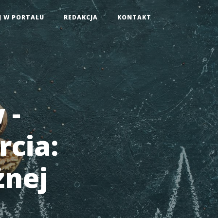
J W PORTALU
REDAKCJA
KONTAKT
 -
rcia:
żnej