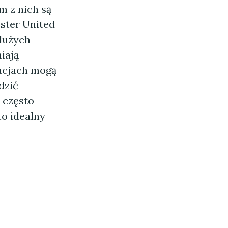
m z nich są
ster United
 dużych
iają
acjach mogą
dzić
e często
o idealny