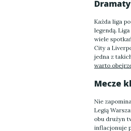
Dramatyc
Każda liga p
legendą. Liga
wiele spotka
City a Liverp
jedna z takic
warto obejrz
Mecze k
Nie zapomina
Legią Warsza
obu drużyn t
inflacjonuje