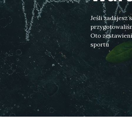
Jeśli zadajesz 
przygotowaliśm
Oto zestawieni
sportu