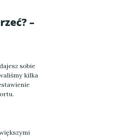
rzeć? –
adajesz sobie
waliśmy kilka
estawienie
ortu.
jwiększymi