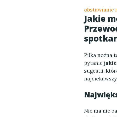
obstawianie
Jakie m
Przewo
spotka
Piłka nożna t
pytanie
jaki
sugestii, kt
najciekawszyc
Najwięks
Nie ma nic b