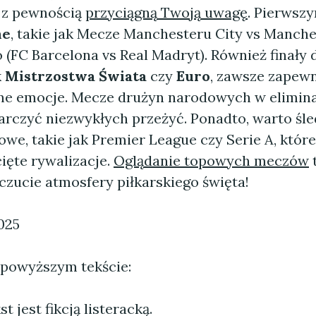
e z pewnością
przyciągną Twoją uwagę
. Pierwszy
ne
, takie jak Mecze Manchesteru City vs Manche
o (FC Barcelona vs Real Madryt). Również finały
k
Mistrzostwa Świata
czy
Euro
, zawsze zapewn
ne emocje. Mecze drużyn narodowych w elimin
arczyć niezwykłych przeżyć. Ponadto, warto śle
owe, takie jak Premier League czy Serie A, któr
cięte rywalizacje.
Oglądanie topowych meczów
t
czucie atmosfery piłkarskiego święta!
025
 powyższym tekście:
 jest fikcją listeracką.