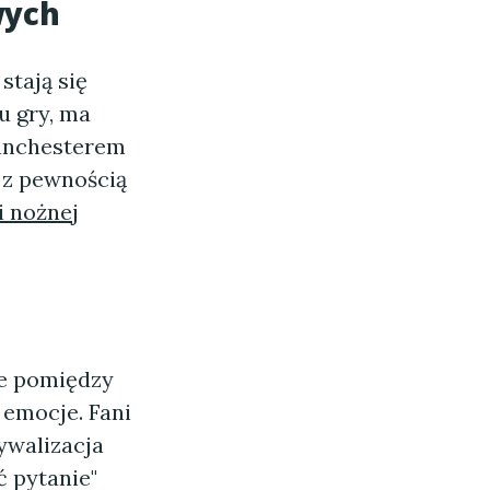
wych
stają się
u gry, ma
Manchesterem
o z pewnością
i nożnej
ze pomiędzy
emocje. Fani
ywalizacja
ć pytanie"