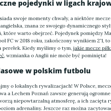
zne pojedynki w ligach krajo
osiada swoje momenty chwały, a niektóre mecze 
 angielska, znana ze swojego dynamicznego styl
ń, które warto obejrzeć. Pojedynek pomiędzy 
ool FC w 2018 roku, zakończony wynikiem 2"1, t
h perełek. Kiedy myślimy o tym,
jakie mecze piłk
eć
, wzmianka o Anglii nie może być pominięta!
lasowe w polskim futbolu
jmy o lokalnych rywalizacjach! W Polsce, mec
wa a Lechem Poznań zawsze generują ogromne 
worzą niepowtarzalną atmosferę, a ich zacięta r
 poziom adrenaliny. Jeszcze raz można zacytowa