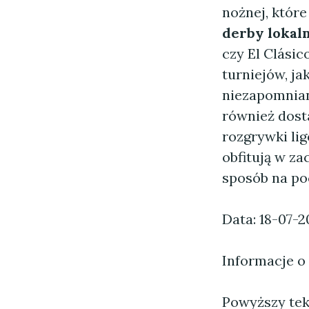
nożnej, któr
derby lokal
czy El Clásic
turniejów, ja
niezapomnia
również dost
rozgrywki lig
obfitują w za
sposób na po
Data: 18-07-2
Informacje o
Powyższy tekst