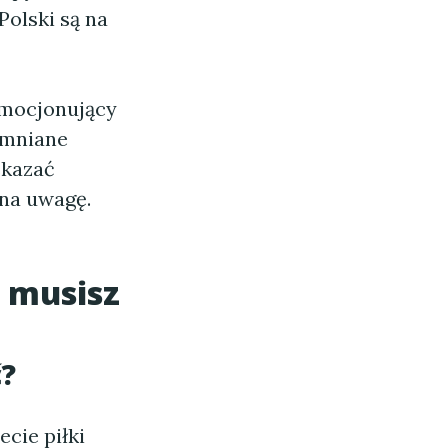
Polski są na
 emocjonujący
pomniane
skazać
 na uwagę.
e musisz
ć?
cie piłki