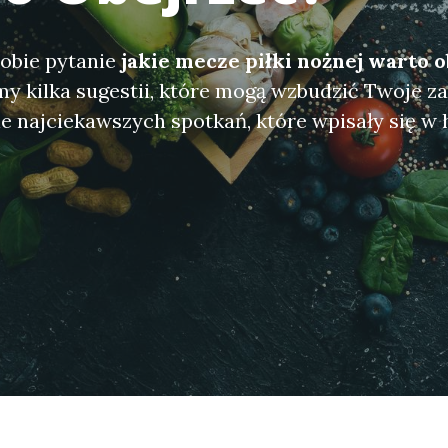
sobie pytanie
jakie mecze piłki nożnej warto 
y kilka sugestii, które mogą wzbudzić Twoje z
e najciekawszych spotkań, które wpisały się w h