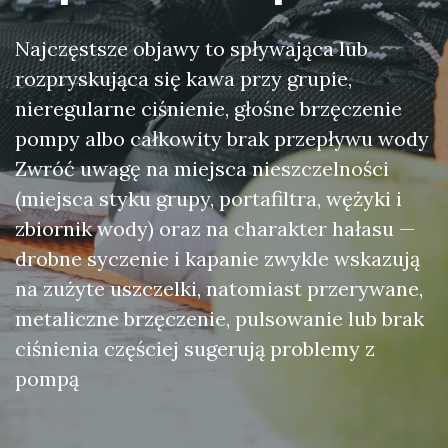
Najczęstsze objawy to spływająca lub
rozpryskująca się kawa przy grupie,
nieregularne ciśnienie, głośne brzęczenie
pompy albo całkowity brak przepływu wody
Zwróć uwagę na miejsca nieszczelności
(miejsca styku grupy, portafiltra, wężyki i
zbiornik wody) oraz na charakter hałasu —
drobne syczenie i kapanie zwykle wskazują
na zużyte uszczelki, natomiast przerywane,
metaliczne brzęczenie, pulsowanie lub brak
ciśnienia częściej sugerują problemy z
pompą